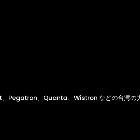
rnet、Pegatron、Quanta、Wistron などの台湾の