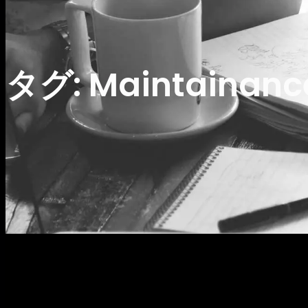
タグ:
Maintainanc